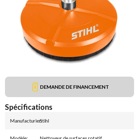
DEMANDE DE FINANCEMENT
Spécifications
Manufacturier
Stihl
:
Modèle
:
Nettoyeur de surfaces rotatif