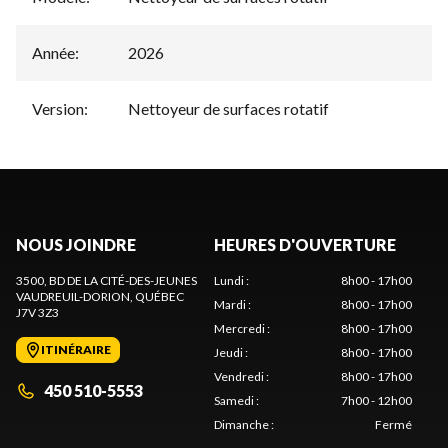
Année
:
2026
Version
:
Nettoyeur de surfaces rotatif
NOUS JOINDRE
HEURES D'OUVERTURE
3500, BD DE LA CITÉ-DES-JEUNES
Lundi
:
8h00 - 17h00
VAUDREUIL-DORION
, QUÉBEC
Mardi
:
8h00 - 17h00
J7V 3Z3
Mercredi
:
8h00 - 17h00
ITINÉRAIRE
Jeudi
:
8h00 - 17h00
Vendredi
:
8h00 - 17h00
450 510-5553
Samedi
:
7h00 - 12h00
Dimanche
:
Fermé