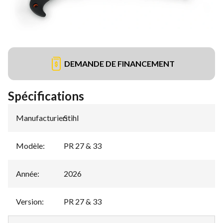
DEMANDE DE FINANCEMENT
Spécifications
Manufacturier
Stihl
:
Modèle
:
PR 27 & 33
Année
:
2026
Version
:
PR 27 & 33