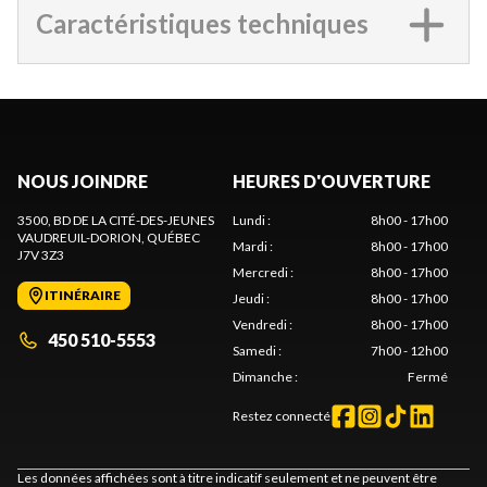
Caractéristiques techniques
NOUS JOINDRE
HEURES D'OUVERTURE
3500, BD DE LA CITÉ-DES-JEUNES
Lundi
:
8h00 - 17h00
VAUDREUIL-DORION
, QUÉBEC
Mardi
:
8h00 - 17h00
J7V 3Z3
Mercredi
:
8h00 - 17h00
ITINÉRAIRE
Jeudi
:
8h00 - 17h00
Vendredi
:
8h00 - 17h00
450 510-5553
Samedi
:
7h00 - 12h00
Dimanche
:
Fermé
Restez connecté
Les données affichées sont à titre indicatif seulement et ne peuvent être