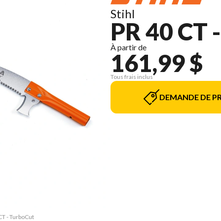
Stihl
PR 40 CT
À partir de
161,99 $
Tous frais inclus
DEMANDE DE PR
CT - TurboCut