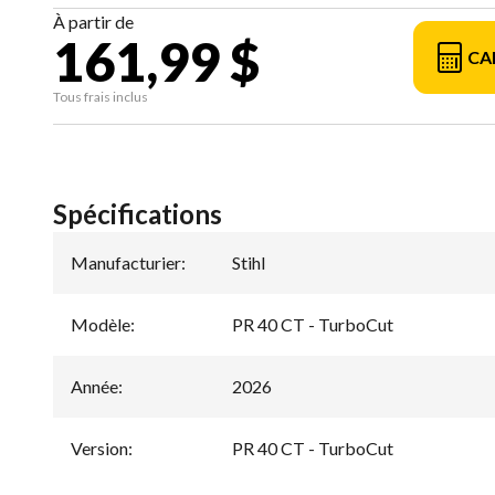
À partir de
161,99 $
CA
Tous frais inclus
Spécifications
Manufacturier
:
Stihl
Modèle
:
PR 40 CT - TurboCut
Année
:
2026
Version
:
PR 40 CT - TurboCut