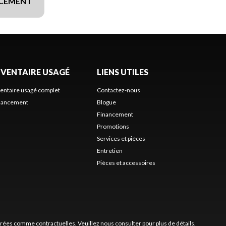
NCEMENT
NVENTAIRE USAGÉ
LIENS UTILES
ventaire usagé complet
Contactez-nous
nancement
Blogue
Financement
Promotions
Services et pièces
Entretien
Pièces et accessoires
érées comme contractuelles. Veuillez nous consulter pour plus de détails.