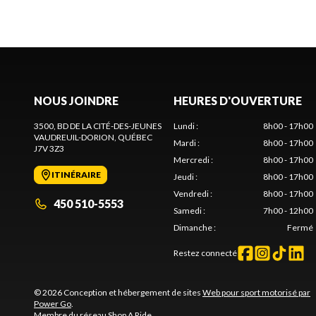
NOUS JOINDRE
HEURES D'OUVERTURE
3500, BD DE LA CITÉ-DES-JEUNES
Lundi
:
8h00 - 17h00
VAUDREUIL-DORION
, QUÉBEC
Mardi
:
8h00 - 17h00
J7V 3Z3
Mercredi
:
8h00 - 17h00
ITINÉRAIRE
Jeudi
:
8h00 - 17h00
Vendredi
:
8h00 - 17h00
450 510-5553
Samedi
:
7h00 - 12h00
Dimanche
:
Fermé
Restez connecté
© 2026 Conception et hébergement de sites
Web pour sport motorisé par
Power Go
.
Membre du réseau
Shop A Ride
.