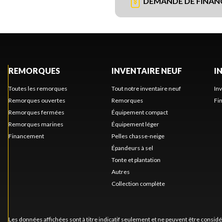
DEMANDE DE FINA
REMORQUES
INVENTAIRE NEUF
I
Toutes les remorques
Tout notre inventaire neuf
In
Remorques ouvertes
Remorques
Fi
Remorques fermées
Équipement compact
Remorques marines
Équipement léger
Financement
Pelles chasse-neige
Épandeurs à sel
Tonte et plantation
Autres
Collection complète
Les données affichées sont à titre indicatif seulement et ne peuvent être consid