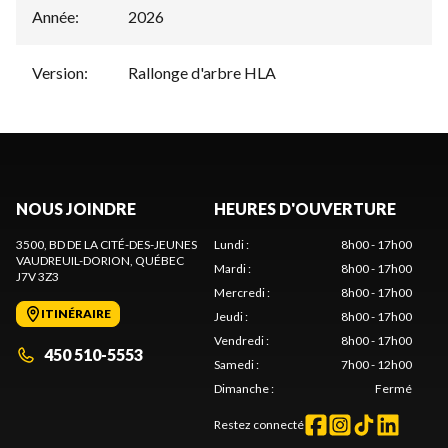
Année
:
2026
Version
:
Rallonge d'arbre HLA
NOUS JOINDRE
HEURES D'OUVERTURE
3500, BD DE LA CITÉ-DES-JEUNES
Lundi
:
8h00 - 17h00
VAUDREUIL-DORION
, QUÉBEC
Mardi
:
8h00 - 17h00
J7V 3Z3
Mercredi
:
8h00 - 17h00
ITINÉRAIRE
Jeudi
:
8h00 - 17h00
Vendredi
:
8h00 - 17h00
450 510-5553
Samedi
:
7h00 - 12h00
Dimanche
:
Fermé
Restez connecté