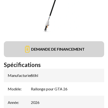
DEMANDE DE FINANCEMENT
Spécifications
Manufacturier
Stihl
:
Modèle
:
Rallonge pour GTA 26
Année
:
2026