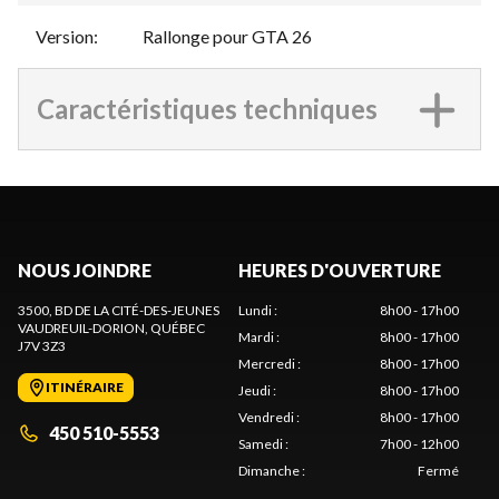
Version
:
Rallonge pour GTA 26
Caractéristiques techniques
NOUS JOINDRE
HEURES D'OUVERTURE
3500, BD DE LA CITÉ-DES-JEUNES
Lundi
:
8h00 - 17h00
VAUDREUIL-DORION
, QUÉBEC
Mardi
:
8h00 - 17h00
J7V 3Z3
Mercredi
:
8h00 - 17h00
ITINÉRAIRE
Jeudi
:
8h00 - 17h00
Vendredi
:
8h00 - 17h00
450 510-5553
Samedi
:
7h00 - 12h00
Dimanche
:
Fermé