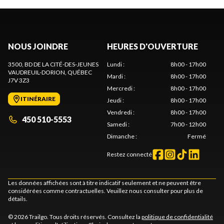
NOUS JOINDRE
HEURES D'OUVERTURE
3500, BD DE LA CITÉ-DES-JEUNES
Lundi
:
8h00 - 17h00
VAUDREUIL-DORION
, QUÉBEC
Mardi
:
8h00 - 17h00
J7V 3Z3
Mercredi
:
8h00 - 17h00
ITINÉRAIRE
Jeudi
:
8h00 - 17h00
Vendredi
:
8h00 - 17h00
450 510-5553
Samedi
:
7h00 - 12h00
Dimanche
:
Fermé
Restez connecté
Les données affichées sont à titre indicatif seulement et ne peuvent être
considérées comme contractuelles. Veuillez nous consulter pour plus de
détails.
© 2026 Trailgo. Tous droits réservés. Consultez la
politique de confidentialité