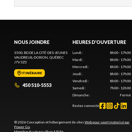
NOUS JOINDRE
HEURES D'OUVERTURE
3500, BD DE LA CITÉ-DES-JEUNES
Lundi
:
8h00 - 17h00
VAUDREUIL-DORION
, QUÉBEC
Mardi
:
8h00 - 17h00
J7V 3Z3
Mercredi
:
8h00 - 17h00
ITINÉRAIRE
Jeudi
:
8h00 - 17h00
Vendredi
:
8h00 - 17h00
450 510-5553
Samedi
:
7h00 - 12h00
Dimanche
:
Fermé
Restez connecté
© 2026 Conception et hébergement de sites
Web pour sport motorisé par
Power Go
.
Membre du réseau
Shop A Ride
.