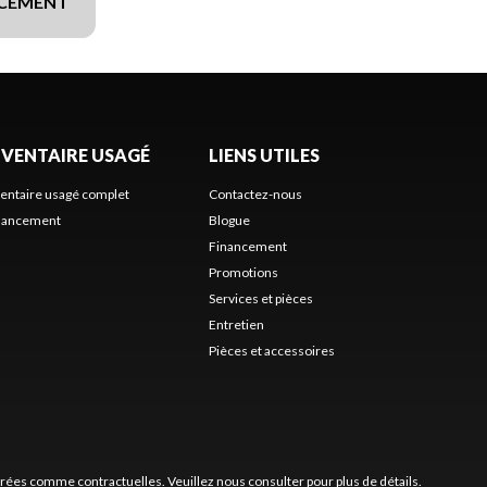
NCEMENT
NVENTAIRE USAGÉ
LIENS UTILES
ventaire usagé complet
Contactez-nous
nancement
Blogue
Financement
Promotions
Services et pièces
Entretien
Pièces et accessoires
érées comme contractuelles. Veuillez nous consulter pour plus de détails.