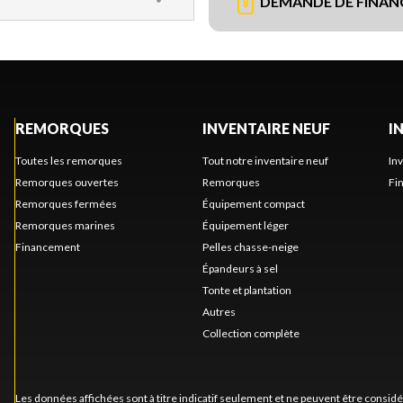
DEMANDE DE FINA
REMORQUES
INVENTAIRE NEUF
I
Toutes les remorques
Tout notre inventaire neuf
In
Remorques ouvertes
Remorques
Fi
Remorques fermées
Équipement compact
Remorques marines
Équipement léger
Financement
Pelles chasse-neige
Épandeurs à sel
Tonte et plantation
Autres
Collection complète
Les données affichées sont à titre indicatif seulement et ne peuvent être consid