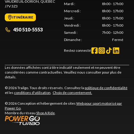
VAUDREUIL-DORION
, QUÉBEC
Mardi
:
8h00 - 17h00
J7V 3Z3
Mercredi
:
8h00 - 17h00
ITINÉRAIRE
Jeudi
:
8h00 - 17h00
Vendredi
:
8h00 - 17h00
450 510-5553
Samedi
:
7h00 - 12h00
Dimanche
:
Fermé
Restez connecté
Les données affichées sont à titre indicatif seulement et ne peuvent être
considérées comme contractuelles. Veuillez nous consulter pour plus de
détails.
© 2026 Trailgo. Tous droits réservés. Consultez la
politique de confidentialité
et les
conditions d'utilisation
.
Choix de consentement.
© 2026 Conception et hébergement de sites
Web pour sport motorisé par
Power Go
.
Membre du réseau
Shop A Ride
.