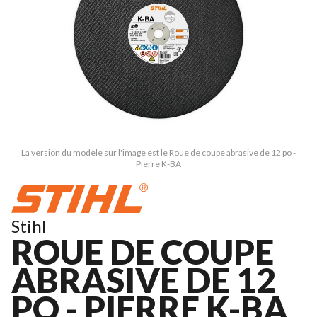
La version du modèle sur l'image est le Roue de coupe abrasive de 12 po -
Pierre K-BA
Stihl
ROUE DE COUPE
ABRASIVE DE 12
PO - PIERRE K-BA