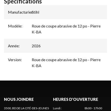
Spécifications
Manufacturier
Stihl
:
Modèle
:
Roue de coupe abrasive de 12 po - Pierre
K-BA
Année
:
2026
Version
:
Roue de coupe abrasive de 12 po - Pierre
K-BA
NOUS JOINDRE
HEURES D'OUVERTURE
3500, BD DE LA CITÉ-DES-JEUNES
Lundi
:
8h00 - 17h00