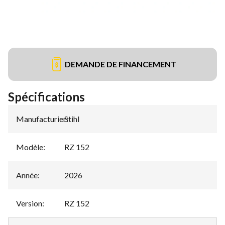
DEMANDE DE FINANCEMENT
Spécifications
Manufacturier
Stihl
:
Modèle
:
RZ 152
Année
:
2026
Version
:
RZ 152