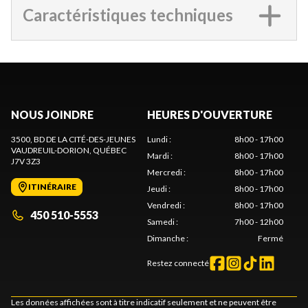
Caractéristiques techniques
NOUS JOINDRE
HEURES D'OUVERTURE
3500, BD DE LA CITÉ-DES-JEUNES
Lundi
:
8h00 - 17h00
VAUDREUIL-DORION
, QUÉBEC
Mardi
:
8h00 - 17h00
J7V 3Z3
Mercredi
:
8h00 - 17h00
ITINÉRAIRE
Jeudi
:
8h00 - 17h00
Vendredi
:
8h00 - 17h00
450 510-5553
Samedi
:
7h00 - 12h00
Dimanche
:
Fermé
Restez connecté
Les données affichées sont à titre indicatif seulement et ne peuvent être