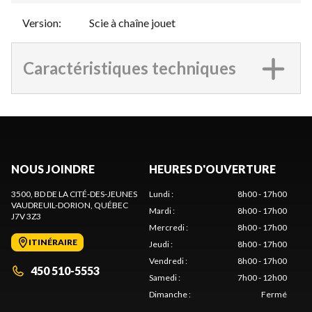
Version
:
Scie à chaîne jouet
Caractéristiques techniques
NOUS JOINDRE
HEURES D'OUVERTURE
3500, BD DE LA CITÉ-DES-JEUNES
Lundi
:
8h00 - 17h00
VAUDREUIL-DORION
, QUÉBEC
Mardi
:
8h00 - 17h00
J7V 3Z3
Mercredi
:
8h00 - 17h00
ITINÉRAIRE
Jeudi
:
8h00 - 17h00
Vendredi
:
8h00 - 17h00
450 510-5553
Samedi
:
7h00 - 12h00
Dimanche
:
Fermé