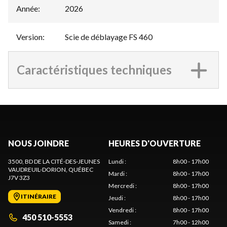
Année
:
2026
Version
:
Scie de déblayage FS 460
Caractéristiques techniques
NOUS JOINDRE
HEURES D'OUVERTURE
3500, BD DE LA CITÉ-DES-JEUNES
Lundi
:
8h00 - 17h00
VAUDREUIL-DORION
, QUÉBEC
Mardi
:
8h00 - 17h00
J7V 3Z3
Mercredi
:
8h00 - 17h00
ITINÉRAIRE
Jeudi
:
8h00 - 17h00
Vendredi
:
8h00 - 17h00
450 510-5553
Samedi
:
7h00 - 12h00