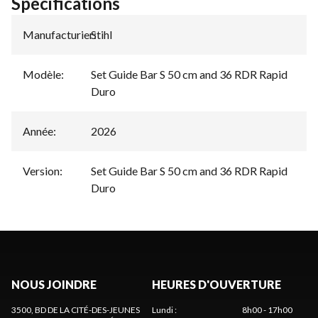
Spécifications
Manufacturier
Stihl
:
Modèle
:
Set Guide Bar S 50 cm and 36 RDR Rapid
Duro
Année
:
2026
Version
:
Set Guide Bar S 50 cm and 36 RDR Rapid
Duro
NOUS JOINDRE
HEURES D'OUVERTURE
3500, BD DE LA CITÉ-DES-JEUNES
Lundi
:
8h00 - 17h00