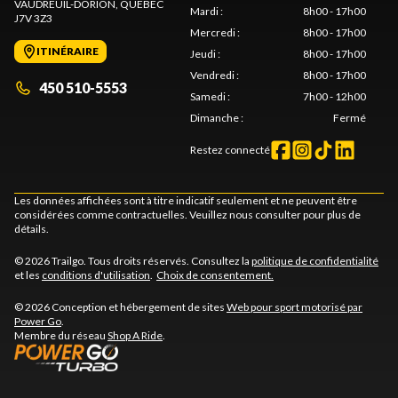
VAUDREUIL-DORION
, QUÉBEC
Mardi
:
8h00 - 17h00
J7V 3Z3
Mercredi
:
8h00 - 17h00
ITINÉRAIRE
Jeudi
:
8h00 - 17h00
Vendredi
:
8h00 - 17h00
450 510-5553
Samedi
:
7h00 - 12h00
Dimanche
:
Fermé
Restez connecté
Les données affichées sont à titre indicatif seulement et ne peuvent être
considérées comme contractuelles. Veuillez nous consulter pour plus de
détails.
© 2026 Trailgo. Tous droits réservés. Consultez la
politique de confidentialité
et les
conditions d'utilisation
.
Choix de consentement.
© 2026 Conception et hébergement de sites
Web pour sport motorisé par
Power Go
.
Membre du réseau
Shop A Ride
.