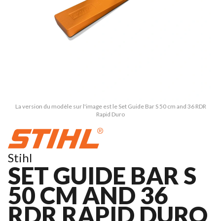
La version du modèle sur l'image est le Set Guide Bar S 50 cm and 36 RDR
Rapid Duro
Stihl
SET GUIDE BAR S
50 CM AND 36
RDR RAPID DURO