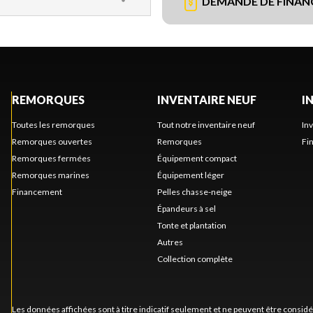
DEMANDE DE FINA
REMORQUES
INVENTAIRE NEUF
I
Toutes les remorques
Tout notre inventaire neuf
In
Remorques ouvertes
Remorques
Fi
Remorques fermées
Équipement compact
Remorques marines
Équipement léger
Financement
Pelles chasse-neige
Épandeurs à sel
Tonte et plantation
Autres
Collection complète
Les données affichées sont à titre indicatif seulement et ne peuvent être consid