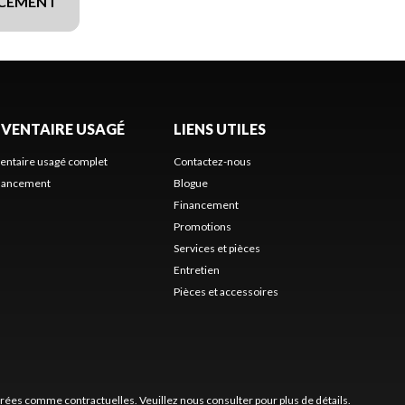
NCEMENT
NVENTAIRE USAGÉ
LIENS UTILES
ventaire usagé complet
Contactez-nous
nancement
Blogue
Financement
Promotions
Services et pièces
Entretien
Pièces et accessoires
érées comme contractuelles. Veuillez nous consulter pour plus de détails.