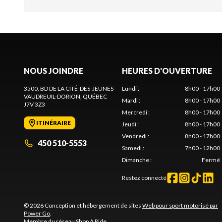
NOUS JOINDRE
HEURES D'OUVERTURE
3500, BD DE LA CITÉ-DES-JEUNES
Lundi
:
8h00 - 17h00
VAUDREUIL-DORION
, QUÉBEC
Mardi
:
8h00 - 17h00
J7V 3Z3
Mercredi
:
8h00 - 17h00
ITINÉRAIRE
Jeudi
:
8h00 - 17h00
Vendredi
:
8h00 - 17h00
450 510-5553
Samedi
:
7h00 - 12h00
Dimanche
:
Fermé
Restez connecté
© 2026 Conception et hébergement de sites
Web pour sport motorisé par
Power Go
.
Membre du réseau
Shop A Ride
.