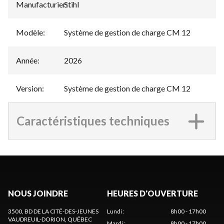
Manufacturier
Stihl
:
Modèle
:
Système de gestion de charge CM 12
Année
:
2026
Version
:
Système de gestion de charge CM 12
Caractéristiques techniques
NOUS JOINDRE
HEURES D'OUVERTURE
3500, BD DE LA CITÉ-DES-JEUNES
Lundi
:
8h00 - 17h00
VAUDREUIL-DORION
, QUÉBEC
Mardi
:
8h00 - 17h00