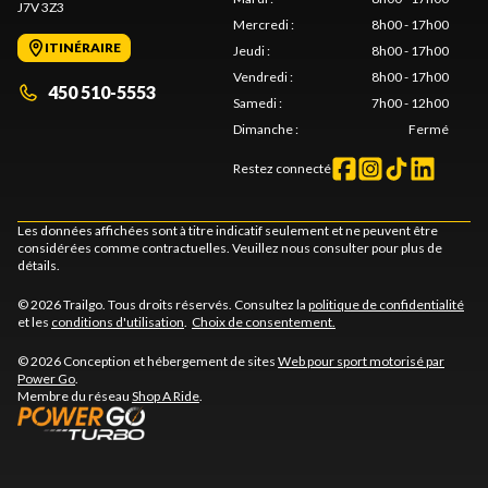
J7V 3Z3
Mercredi
:
8h00 - 17h00
ITINÉRAIRE
Jeudi
:
8h00 - 17h00
Vendredi
:
8h00 - 17h00
450 510-5553
Samedi
:
7h00 - 12h00
Dimanche
:
Fermé
Restez connecté
Les données affichées sont à titre indicatif seulement et ne peuvent être
considérées comme contractuelles. Veuillez nous consulter pour plus de
détails.
© 2026 Trailgo. Tous droits réservés. Consultez la
politique de confidentialité
et les
conditions d'utilisation
.
Choix de consentement.
© 2026 Conception et hébergement de sites
Web pour sport motorisé par
Power Go
.
Membre du réseau
Shop A Ride
.