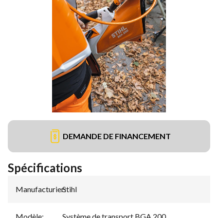
DEMANDE DE FINANCEMENT
Spécifications
Manufacturier
Stihl
:
Modèle
:
Système de transport BGA 200