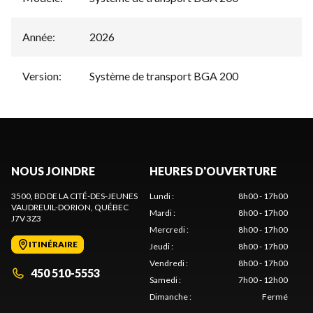
Année
:
2026
Version
:
Système de transport BGA 200
NOUS JOINDRE
HEURES D'OUVERTURE
3500, BD DE LA CITÉ-DES-JEUNES
Lundi
:
8h00 - 17h00
VAUDREUIL-DORION
, QUÉBEC
Mardi
:
8h00 - 17h00
J7V 3Z3
Mercredi
:
8h00 - 17h00
ITINÉRAIRE
Jeudi
:
8h00 - 17h00
Vendredi
:
8h00 - 17h00
450 510-5553
Samedi
:
7h00 - 12h00
Dimanche
:
Fermé