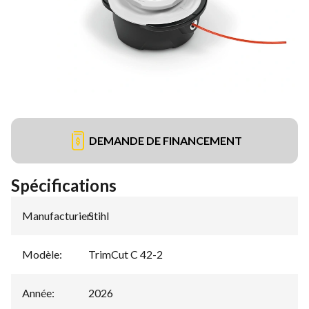
DEMANDE DE FINANCEMENT
Spécifications
Manufacturier
Stihl
:
Modèle
:
TrimCut C 42-2
Année
:
2026