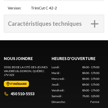
Version
:
TrimCut C 42-2
Caractéristiques techniques
NOUS JOINDRE
HEURES D'OUVERTURE
3500, BD DE LA CITÉ-DES-JEUNES
Lundi
:
8h00 - 17h00
VAUDREUIL-DORION
, QUÉBEC
Mardi
:
8h00 - 17h00
J7V 3Z3
Mercredi
:
8h00 - 17h00
ITINÉRAIRE
Jeudi
:
8h00 - 17h00
Vendredi
:
8h00 - 17h00
450 510-5553
Samedi
:
7h00 - 12h00
Dimanche
:
Fermé