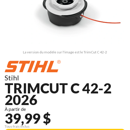
La version du modèle sur l'image est le TrimCut C 42-2
Stihl
TRIMCUT C 42-2
2026
À partir de
39,99 $
Tous frais inclus