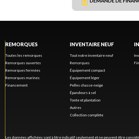
DEMANDE DE FINA
REMORQUES
INVENTAIRE NEUF
I
Toutes les remorques
Tout notre inventaire neuf
In
Remorques ouvertes
Remorques
Fi
Remorques fermées
Équipement compact
Remorques marines
Équipement léger
Financement
Pelles chasse-neige
Épandeurs à sel
Tonte et plantation
Autres
Collection complète
Les données affichées sont à titre indicatif seulement et ne peuvent être consid