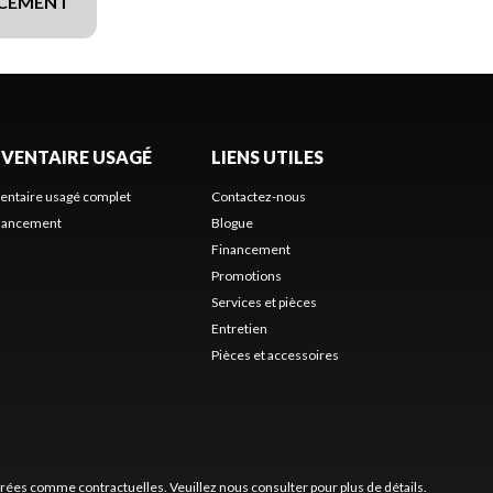
NCEMENT
NVENTAIRE USAGÉ
LIENS UTILES
ventaire usagé complet
Contactez-nous
nancement
Blogue
Financement
Promotions
Services et pièces
Entretien
Pièces et accessoires
érées comme contractuelles. Veuillez nous consulter pour plus de détails.