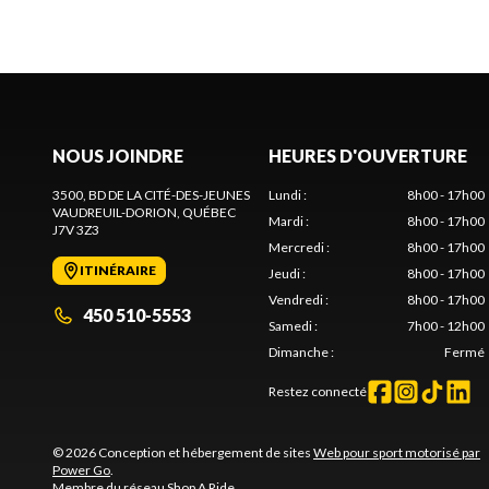
NOUS JOINDRE
HEURES D'OUVERTURE
3500, BD DE LA CITÉ-DES-JEUNES
Lundi
:
8h00 - 17h00
VAUDREUIL-DORION
, QUÉBEC
Mardi
:
8h00 - 17h00
J7V 3Z3
Mercredi
:
8h00 - 17h00
ITINÉRAIRE
Jeudi
:
8h00 - 17h00
Vendredi
:
8h00 - 17h00
450 510-5553
Samedi
:
7h00 - 12h00
Dimanche
:
Fermé
Restez connecté
© 2026 Conception et hébergement de sites
Web pour sport motorisé par
Power Go
.
Membre du réseau
Shop A Ride
.