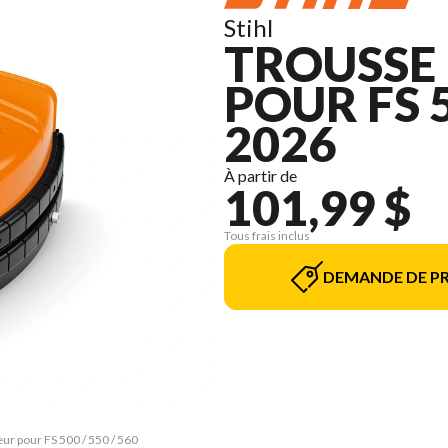
Stihl
TROUSSE
POUR FS 5
2026
À partir de
101,99 $
Tous frais inclus
DEMANDE DE PR
ur pour FS 500 / 550 / 560