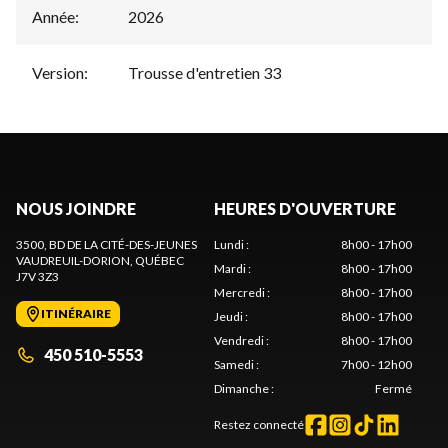
Année
:
2026
Version
:
Trousse d'entretien 33
NOUS JOINDRE
HEURES D'OUVERTURE
3500, BD DE LA CITÉ-DES-JEUNES
Lundi
:
8h00 - 17h00
VAUDREUIL-DORION
, QUÉBEC
Mardi
:
8h00 - 17h00
J7V 3Z3
Mercredi
:
8h00 - 17h00
ITINÉRAIRE
Jeudi
:
8h00 - 17h00
Vendredi
:
8h00 - 17h00
450 510-5553
Samedi
:
7h00 - 12h00
Dimanche
:
Fermé
Restez connecté