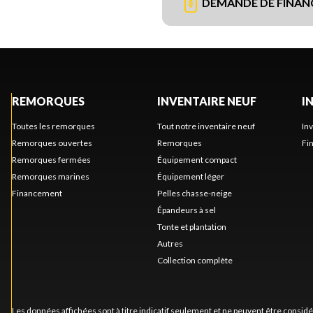
DEMANDE DE FINA
REMORQUES
INVENTAIRE NEUF
I
Toutes les remorques
Tout notre inventaire neuf
In
Remorques ouvertes
Remorques
Fi
Remorques fermées
Équipement compact
Remorques marines
Équipement léger
Financement
Pelles chasse-neige
Épandeurs à sel
Tonte et plantation
Autres
Collection complète
Les données affichées sont à titre indicatif seulement et ne peuvent être consid