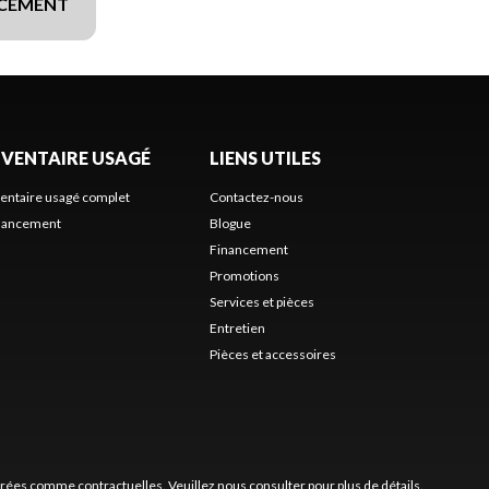
NCEMENT
NVENTAIRE USAGÉ
LIENS UTILES
ventaire usagé complet
Contactez-nous
nancement
Blogue
Financement
Promotions
Services et pièces
Entretien
Pièces et accessoires
érées comme contractuelles. Veuillez nous consulter pour plus de détails.