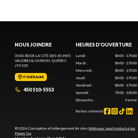
NOUS JOINDRE
HEURES D'OUVERTURE
3500, BD DE LA CITÉ-DES-JEUNES
Lundi
:
8h00 - 17h00
VAUDREUIL-DORION
, QUÉBEC
Mardi
:
8h00 - 17h00
J7V 3Z3
Mercredi
:
8h00 - 17h00
ITINÉRAIRE
Jeudi
:
8h00 - 17h00
Vendredi
:
8h00 - 17h00
450 510-5553
Samedi
:
7h00 - 12h00
Dimanche
:
Fermé
Restez connecté
© 2026 Conception et hébergement de sites
Web pour sport motorisé par
Power Go
.