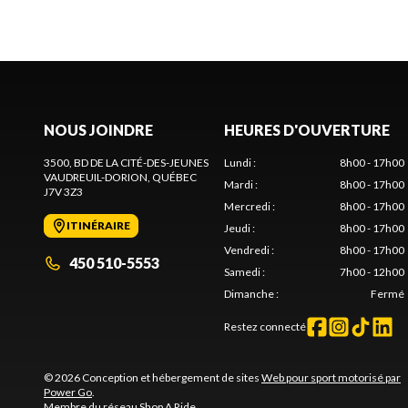
NOUS JOINDRE
HEURES D'OUVERTURE
3500, BD DE LA CITÉ-DES-JEUNES
Lundi
:
8h00 - 17h00
VAUDREUIL-DORION
, QUÉBEC
Mardi
:
8h00 - 17h00
J7V 3Z3
Mercredi
:
8h00 - 17h00
ITINÉRAIRE
Jeudi
:
8h00 - 17h00
Vendredi
:
8h00 - 17h00
450 510-5553
Samedi
:
7h00 - 12h00
Dimanche
:
Fermé
Restez connecté
© 2026 Conception et hébergement de sites
Web pour sport motorisé par
Power Go
.
Membre du réseau
Shop A Ride
.