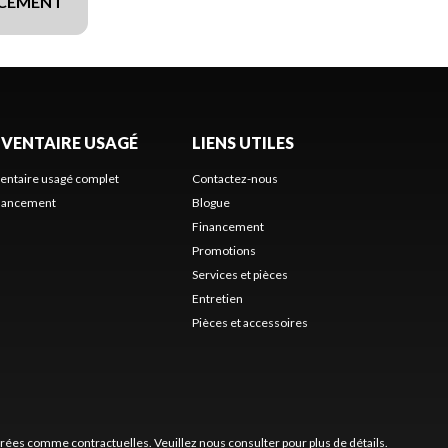
NCEMENT
NVENTAIRE USAGÉ
LIENS UTILES
ventaire usagé complet
Contactez-nous
nancement
Blogue
Financement
Promotions
Services et pièces
Entretien
Pièces et accessoires
érées comme contractuelles. Veuillez nous consulter pour plus de détails.