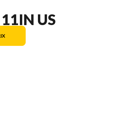
 11IN US
IX