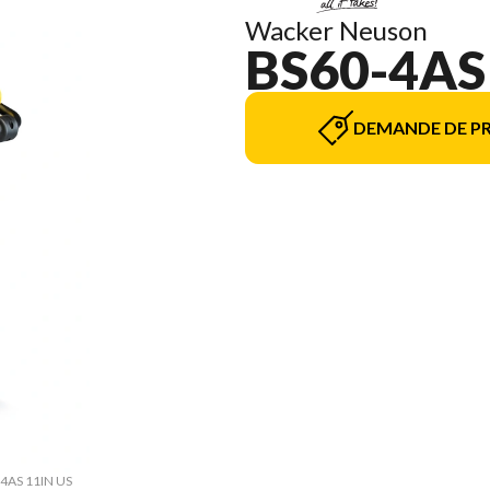
Wacker Neuson
BS60-4AS
DEMANDE DE PR
-4AS 11IN US