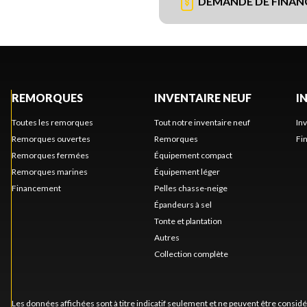
DEMANDE DE FINA
REMORQUES
INVENTAIRE NEUF
I
Toutes les remorques
Tout notre inventaire neuf
In
Remorques ouvertes
Remorques
Fi
Remorques fermées
Équipement compact
Remorques marines
Équipement léger
Financement
Pelles chasse-neige
Épandeurs à sel
Tonte et plantation
Autres
Collection complète
Les données affichées sont à titre indicatif seulement et ne peuvent être consid