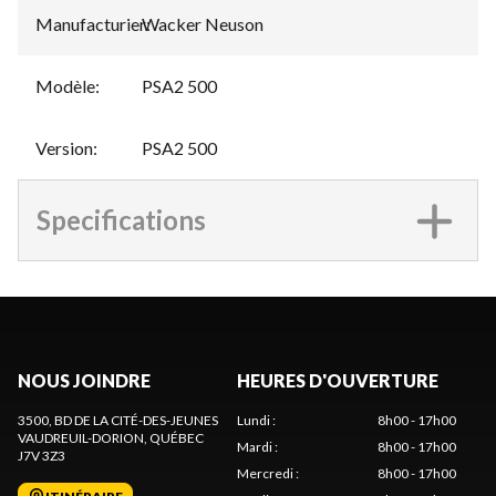
Manufacturier
Wacker Neuson
:
Modèle
:
PSA2 500
Version
:
PSA2 500
Specifications
NOUS JOINDRE
HEURES D'OUVERTURE
3500, BD DE LA CITÉ-DES-JEUNES
Lundi
:
8h00 - 17h00
VAUDREUIL-DORION
, QUÉBEC
Mardi
:
8h00 - 17h00
J7V 3Z3
Mercredi
:
8h00 - 17h00