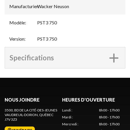
Manufacturier
Wacker Neuson
:
Modèle
:
PST3 750
Version
:
PST3 750
Specifications
NOUS JOINDRE
HEURES D'OUVERTURE
3500, BD DE LA CITÉ-DES-JEUNES
Lundi
:
8h00 - 17h00
VAUDREUIL-DORION
, QUÉBEC
Mardi
:
8h00 - 17h00
J7V 3Z3
Mercredi
:
8h00 - 17h00