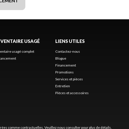
NCEMENT
NVENTAIRE USAGÉ
LIENS UTILES
ventaire usagé complet
Contactez-nous
nancement
Blogue
Financement
Promotions
Services et pièces
Entretien
Pièces et accessoires
érées comme contractuelles. Veuillez nous consulter pour plus de détails.