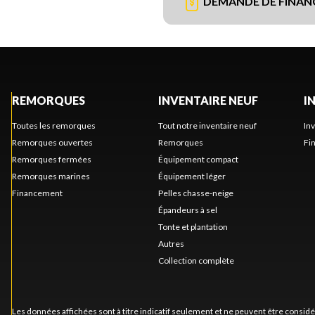
DEMANDE DE FINA
REMORQUES
INVENTAIRE NEUF
I
Toutes les remorques
Tout notre inventaire neuf
In
Remorques ouvertes
Remorques
Fi
Remorques fermées
Équipement compact
Remorques marines
Équipement léger
Financement
Pelles chasse-neige
Épandeurs à sel
Tonte et plantation
Autres
Collection complète
Les données affichées sont à titre indicatif seulement et ne peuvent être consid