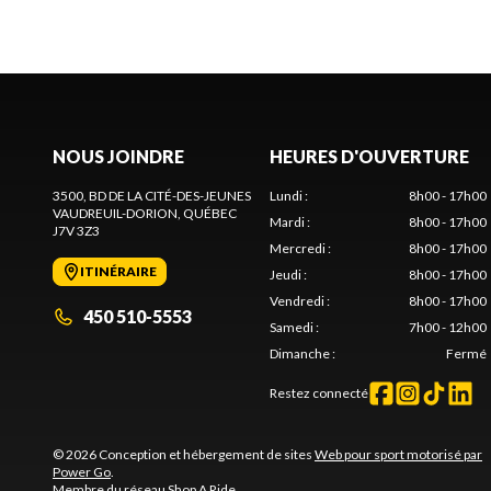
NOUS JOINDRE
HEURES D'OUVERTURE
3500, BD DE LA CITÉ-DES-JEUNES
Lundi
:
8h00 - 17h00
VAUDREUIL-DORION
, QUÉBEC
Mardi
:
8h00 - 17h00
J7V 3Z3
Mercredi
:
8h00 - 17h00
ITINÉRAIRE
Jeudi
:
8h00 - 17h00
Vendredi
:
8h00 - 17h00
450 510-5553
Samedi
:
7h00 - 12h00
Dimanche
:
Fermé
Restez connecté
© 2026 Conception et hébergement de sites
Web pour sport motorisé par
Power Go
.
Membre du réseau
Shop A Ride
.