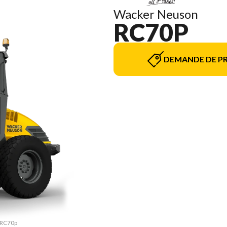
Wacker Neuson
RC70P
DEMANDE DE PR
e RC70p