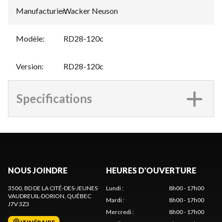
Manufacturier
Wacker Neuson
:
Modèle
:
RD28-120c
Version
:
RD28-120c
Specifications
NOUS JOINDRE
HEURES D'OUVERTURE
3500, BD DE LA CITÉ-DES-JEUNES
Lundi
:
8h00 - 17h00
VAUDREUIL-DORION
, QUÉBEC
Mardi
:
8h00 - 17h00
J7V 3Z3
Mercredi
:
8h00 - 17h00