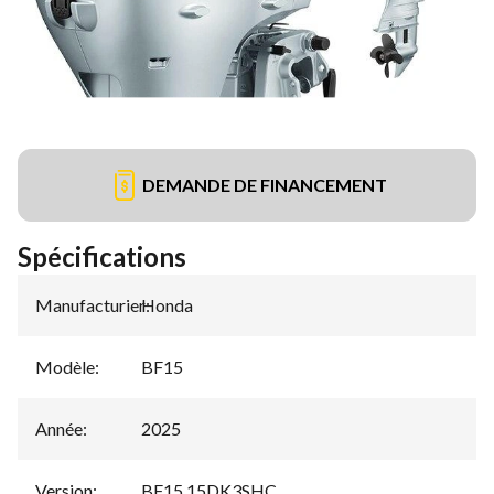
DEMANDE DE FINANCEMENT
Spécifications
Manufacturier
Honda
:
Modèle
:
BF15
Année
:
2025
Version
:
BF15 15DK3SHC