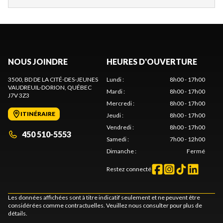
NOUS JOINDRE
HEURES D'OUVERTURE
3500, BD DE LA CITÉ-DES-JEUNES
Lundi
:
8h00 - 17h00
VAUDREUIL-DORION
, QUÉBEC
Mardi
:
8h00 - 17h00
J7V 3Z3
Mercredi
:
8h00 - 17h00
ITINÉRAIRE
Jeudi
:
8h00 - 17h00
Vendredi
:
8h00 - 17h00
450 510-5553
Samedi
:
7h00 - 12h00
Dimanche
:
Fermé
Restez connecté
Les données affichées sont à titre indicatif seulement et ne peuvent être
considérées comme contractuelles. Veuillez nous consulter pour plus de
détails.