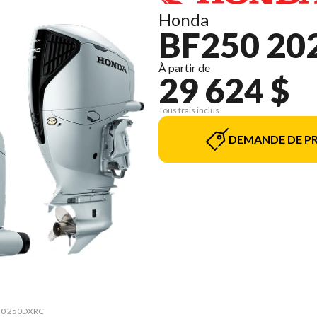
Honda
BF250 20
À partir de
29 624 $
Tous frais inclus
DEMANDE DE PR
250 250DXRC