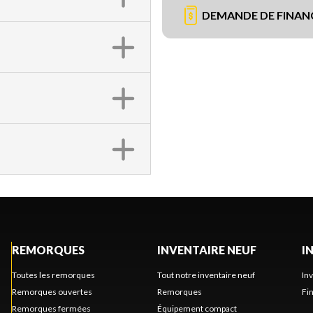
DEMANDE DE FINA
REMORQUES
INVENTAIRE NEUF
I
Toutes les remorques
Tout notre inventaire neuf
In
Remorques ouvertes
Remorques
Fi
Remorques fermées
Équipement compact