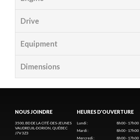
Drive
Equipment
Dimensions
NOUS JOINDRE
HEURES D'OUVERTURE
3500, BD DE LA CITÉ-DES-JEUNES
Lundi
:
8h00 - 17h00
VAUDREUIL-DORION
, QUÉBEC
Mardi
:
8h00 - 17h00
J7V 3Z3
Mercredi
:
8h00 - 17h00