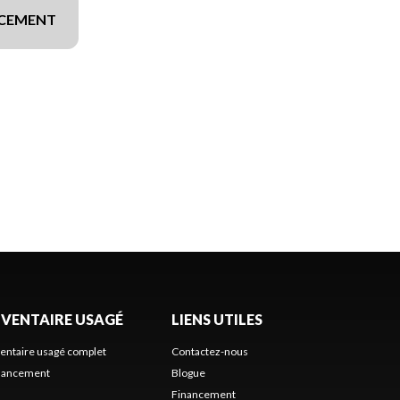
NCEMENT
NVENTAIRE USAGÉ
LIENS UTILES
ventaire usagé complet
Contactez-nous
nancement
Blogue
Financement