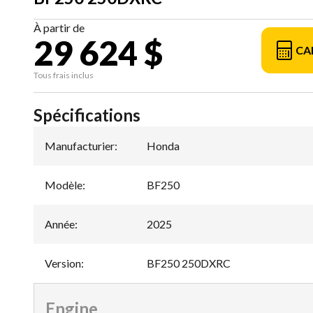
À partir de
29 624 $
CA
Tous frais inclus
Spécifications
Manufacturier
:
Honda
Modèle
:
BF250
Année
:
2025
Version
:
BF250 250DXRC
Engine