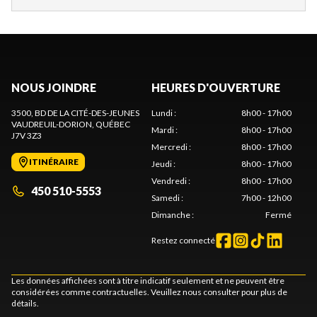
NOUS JOINDRE
HEURES D'OUVERTURE
3500, BD DE LA CITÉ-DES-JEUNES
Lundi
:
8h00 - 17h00
VAUDREUIL-DORION
, QUÉBEC
Mardi
:
8h00 - 17h00
J7V 3Z3
Mercredi
:
8h00 - 17h00
ITINÉRAIRE
Jeudi
:
8h00 - 17h00
Vendredi
:
8h00 - 17h00
450 510-5553
Samedi
:
7h00 - 12h00
Dimanche
:
Fermé
Restez connecté
Les données affichées sont à titre indicatif seulement et ne peuvent être
considérées comme contractuelles. Veuillez nous consulter pour plus de
détails.