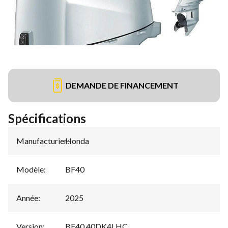
DEMANDE DE FINANCEMENT
Spécifications
Manufacturier
Honda
:
Modèle
:
BF40
Année
:
2025
Version
:
BF40 40DK4LHC