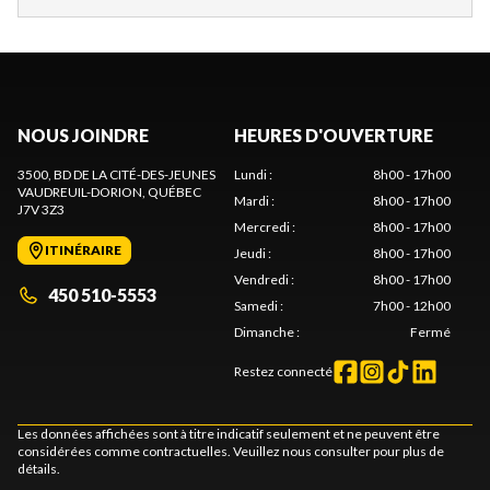
NOUS JOINDRE
HEURES D'OUVERTURE
3500, BD DE LA CITÉ-DES-JEUNES
Lundi
:
8h00 - 17h00
VAUDREUIL-DORION
, QUÉBEC
Mardi
:
8h00 - 17h00
J7V 3Z3
Mercredi
:
8h00 - 17h00
ITINÉRAIRE
Jeudi
:
8h00 - 17h00
Vendredi
:
8h00 - 17h00
450 510-5553
Samedi
:
7h00 - 12h00
Dimanche
:
Fermé
Restez connecté
Les données affichées sont à titre indicatif seulement et ne peuvent être
considérées comme contractuelles. Veuillez nous consulter pour plus de
détails.