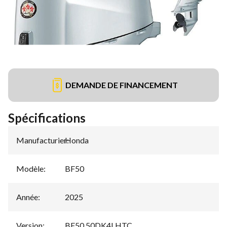
DEMANDE DE FINANCEMENT
Spécifications
Manufacturier
Honda
:
Modèle
:
BF50
Année
:
2025
Version
:
BF50 50DK4LHTC