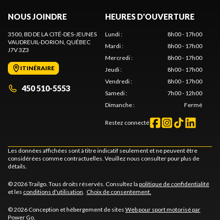
NOUS JOINDRE
HEURES D'OUVERTURE
3500, BD DE LA CITÉ-DES-JEUNES
Lundi
:
8h00 - 17h00
VAUDREUIL-DORION
, QUÉBEC
Mardi
:
8h00 - 17h00
J7V 3Z3
Mercredi
:
8h00 - 17h00
ITINÉRAIRE
Jeudi
:
8h00 - 17h00
Vendredi
:
8h00 - 17h00
450 510-5553
Samedi
:
7h00 - 12h00
Dimanche
:
Fermé
Restez connecté
Les données affichées sont à titre indicatif seulement et ne peuvent être
considérées comme contractuelles. Veuillez nous consulter pour plus de
détails.
© 2026 Trailgo. Tous droits réservés. Consultez la
politique de confidentialité
et les
conditions d'utilisation
.
Choix de consentement.
© 2026 Conception et hébergement de sites
Web pour sport motorisé par
Power Go
.