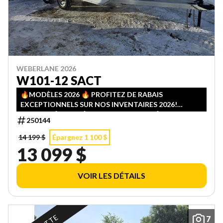
WEBERLANE 2026
W101-12 SACT
🔥MODÈLES 2026 🔥 PROFITEZ DE RABAIS
EXCEPTIONNELS SUR NOS INVENTAIRES 2026!
QUANTITÉS LIMITÉES — PREMIER ARRIVÉ, PREMIER
250144
SERVI!
14 199 $
Épargnez 1 100 $
13 099 $
VOIR LES DÉTAILS
7