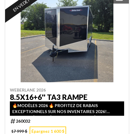
EN VEDETTE
WEBERLANE 2026
8.5X16+6'' TA3 RAMPE
🔥MODÈLES 2026 🔥 PROFITEZ DE RABAIS
EXCEPTIONNELS SUR NOS INVENTAIRES 2026!
QUANTITÉS LIMITÉES — PREMIER ARRIVÉ, PREMIER
260032
SERVI!
17 999 $
Épargnez 1 600 $