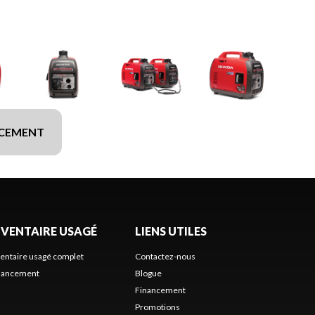
NCEMENT
NVENTAIRE USAGÉ
LIENS UTILES
ventaire usagé complet
Contactez-nous
nancement
Blogue
Financement
Promotions