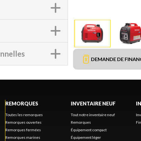
onnelles
DEMANDE DE FINA
REMORQUES
INVENTAIRE NEUF
I
Toutes les remorques
Tout notre inventaire neuf
In
Remorques ouvertes
Remorques
Fi
Remorques fermées
Équipement compact
Remorques marines
Équipement léger