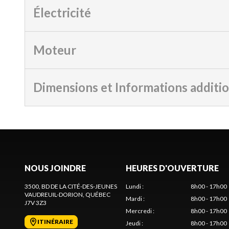
Électricité
Moteur
Dimensions et Informations additi
NOUS JOINDRE
HEURES D'OUVERTURE
3500, BD DE LA CITÉ-DES-JEUNES
Lundi
:
8h00 - 17h00
VAUDREUIL-DORION
, QUÉBEC
Mardi
:
8h00 - 17h00
J7V 3Z3
Mercredi
:
8h00 - 17h00
ITINÉRAIRE
Jeudi
:
8h00 - 17h00