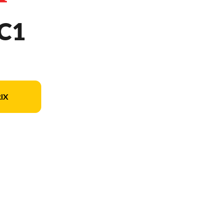
C1
IX
n du modèle sur l'image est le EU2200iTC1