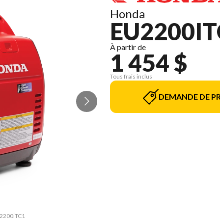
Honda
EU2200IT
À partir de
1 454 $
Tous frais inclus
DEMANDE DE PR
EU2200iTC1
La versio