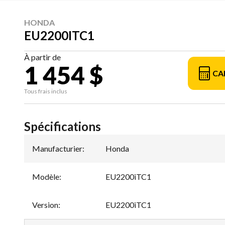
HONDA
EU2200ITC1
À partir de
1 454 $
CA
Tous frais inclus
Spécifications
Manufacturier
:
Honda
Modèle
:
EU2200iTC1
Version
:
EU2200iTC1