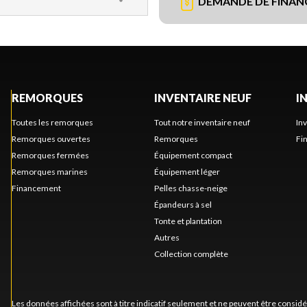
DEMANDE DE FINA
REMORQUES
INVENTAIRE NEUF
I
Toutes les remorques
Tout notre inventaire neuf
In
Remorques ouvertes
Remorques
Fi
Remorques fermées
Équipement compact
Remorques marines
Équipement léger
Financement
Pelles chasse-neige
Épandeurs à sel
Tonte et plantation
Autres
Collection complète
Les données affichées sont à titre indicatif seulement et ne peuvent être consid