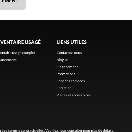
NCEMENT
NVENTAIRE USAGÉ
LIENS UTILES
ventaire usagé complet
Contactez-nous
nancement
Blogue
Financement
Promotions
Services et pièces
Entretien
Pièces et accessoires
érées comme contractuelles. Veuillez nous consulter pour plus de détails.