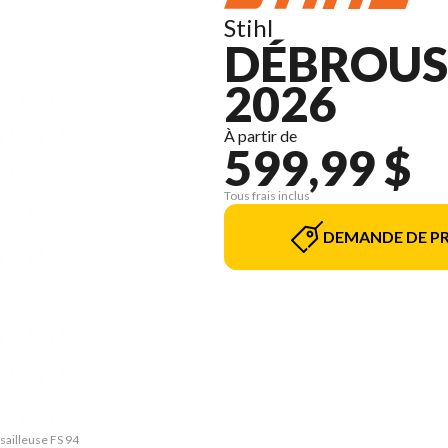
Stihl
DÉBROUSS
2026
À partir de
599,99 $
Tous frais inclus
DEMANDE DE PR
sailleuse FS 94