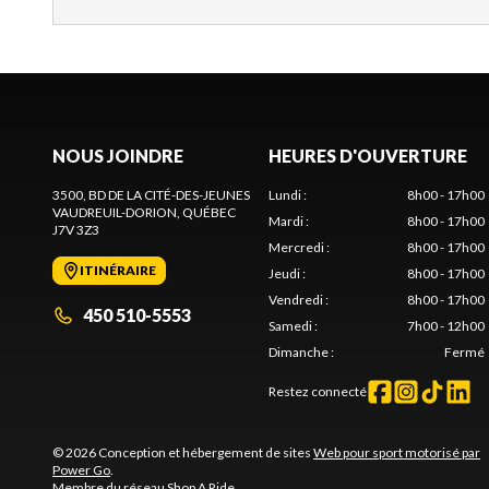
NOUS JOINDRE
HEURES D'OUVERTURE
3500, BD DE LA CITÉ-DES-JEUNES
Lundi
:
8h00 - 17h00
VAUDREUIL-DORION
, QUÉBEC
Mardi
:
8h00 - 17h00
J7V 3Z3
Mercredi
:
8h00 - 17h00
ITINÉRAIRE
Jeudi
:
8h00 - 17h00
Vendredi
:
8h00 - 17h00
450 510-5553
Samedi
:
7h00 - 12h00
Dimanche
:
Fermé
Restez connecté
© 2026 Conception et hébergement de sites
Web pour sport motorisé par
Power Go
.
Membre du réseau
Shop A Ride
.