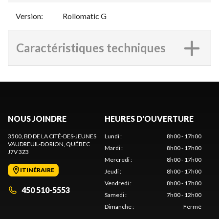
Version
:
Rollomatic G
Caractéristiques techniques
NOUS JOINDRE
HEURES D'OUVERTURE
3500, BD DE LA CITÉ-DES-JEUNES
Lundi
:
8h00 - 17h00
VAUDREUIL-DORION
, QUÉBEC
Mardi
:
8h00 - 17h00
J7V 3Z3
Mercredi
:
8h00 - 17h00
ITINÉRAIRE
Jeudi
:
8h00 - 17h00
Vendredi
:
8h00 - 17h00
450 510-5553
Samedi
:
7h00 - 12h00
Dimanche
:
Fermé