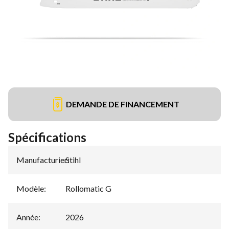
DEMANDE DE FINANCEMENT
Spécifications
Manufacturier
Stihl
:
Modèle
:
Rollomatic G
Année
:
2026