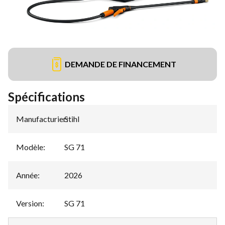
DEMANDE DE FINANCEMENT
Spécifications
Manufacturier
Stihl
:
Modèle
:
SG 71
Année
:
2026
Version
:
SG 71