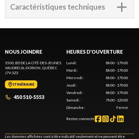
Caractéristiques techniques
NOUS JOINDRE
HEURES D'OUVERTURE
3500, BD DE LA CITÉ-DES-JEUNES
Lundi
:
8h00 - 17h00
VAUDREUIL-DORION
, QUÉBEC
Mardi
:
8h00 - 17h00
J7V 3Z3
Mercredi
:
8h00 - 17h00
ITINÉRAIRE
Jeudi
:
8h00 - 17h00
Vendredi
:
8h00 - 17h00
450 510-5553
Samedi
:
7h00 - 12h00
Dimanche
:
Fermé
Restez connecté
Les données affichées sont à titre indicatif seulement et ne peuvent être