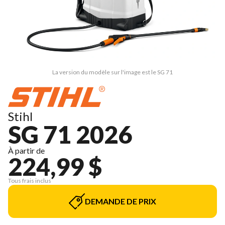
La version du modèle sur l'image est le SG 71
Stihl
SG 71 2026
À partir de
224,99 $
Tous frais inclus
DEMANDE DE PRIX