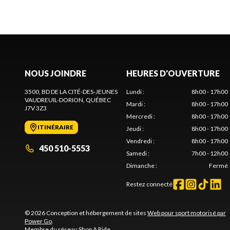
NOUS JOINDRE
HEURES D'OUVERTURE
3500, BD DE LA CITÉ-DES-JEUNES
Lundi
:
8h00 - 17h00
VAUDREUIL-DORION
, QUÉBEC
Mardi
:
8h00 - 17h00
J7V 3Z3
Mercredi
:
8h00 - 17h00
ITINÉRAIRE
Jeudi
:
8h00 - 17h00
Vendredi
:
8h00 - 17h00
450 510-5553
Samedi
:
7h00 - 12h00
Dimanche
:
Fermé
Restez connecté
© 2026 Conception et hébergement de sites
Web pour sport motorisé par
Power Go
.
Membre du réseau
Shop A Ride
.