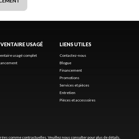
NCEMENT
NVENTAIRE USAGÉ
LIENS UTILES
ventaire usagé complet
Contactez-nous
nancement
Blogue
Financement
Promotions
Services et pièces
Entretien
Pièces et accessoires
érées comme contractuelles. Veuillez nous consulter pour plus de détails.