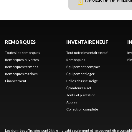
DEMANDE DE FINA
REMORQUES
INVENTAIRE NEUF
I
Toutes les remorques
Tout notre inventaire neuf
In
Remorques ouvertes
Remorques
Fi
Remorques fermées
Équipement compact
Remorques marines
Équipement léger
Financement
Pelles chasse-neige
Épandeurs à sel
Tonte et plantation
Autres
Collection complète
Les données affichées sont à titre indicatif seulement et ne peuvent être consid