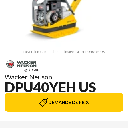
La version du modèle sur l'image est le DPU40Yeh US
Wacker Neuson
DPU40YEH US
DEMANDE DE PRIX