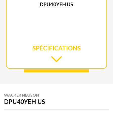
DPU40YEH US
SPÉCIFICATIONS
WACKER NEUSON
DPU40YEH US