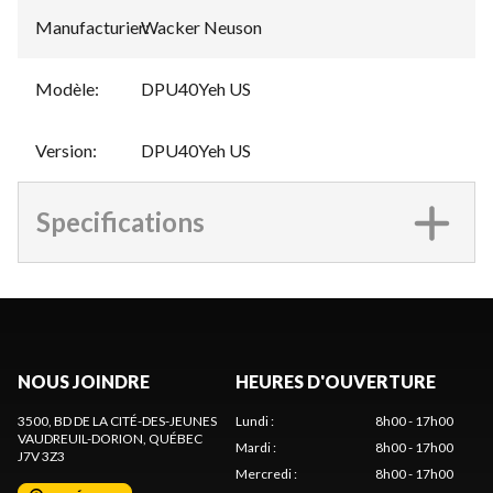
Manufacturier
Wacker Neuson
:
Modèle
:
DPU40Yeh US
Version
:
DPU40Yeh US
Specifications
NOUS JOINDRE
HEURES D'OUVERTURE
3500, BD DE LA CITÉ-DES-JEUNES
Lundi
:
8h00 - 17h00
VAUDREUIL-DORION
, QUÉBEC
Mardi
:
8h00 - 17h00
J7V 3Z3
Mercredi
:
8h00 - 17h00