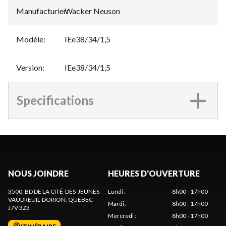
Manufacturier
Wacker Neuson
:
Modèle
:
IEe38/34/1,5
Version
:
IEe38/34/1,5
Specifications
NOUS JOINDRE
HEURES D'OUVERTURE
3500, BD DE LA CITÉ-DES-JEUNES
Lundi
:
8h00 - 17h00
VAUDREUIL-DORION
, QUÉBEC
Mardi
:
8h00 - 17h00
J7V 3Z3
Mercredi
:
8h00 - 17h00