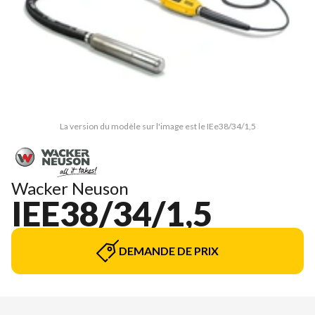
La version du modèle sur l'image est le IEe38/34/1,5
Wacker Neuson
IEE38/34/1,5
DEMANDE DE PRIX