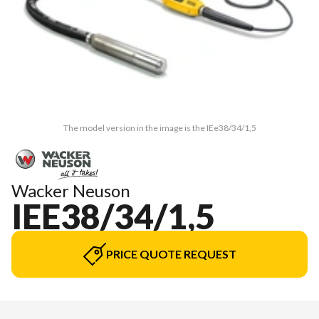
The model version in the image is the IEe38/34/1,5
Wacker Neuson
IEE38/34/1,5
PRICE QUOTE REQUEST