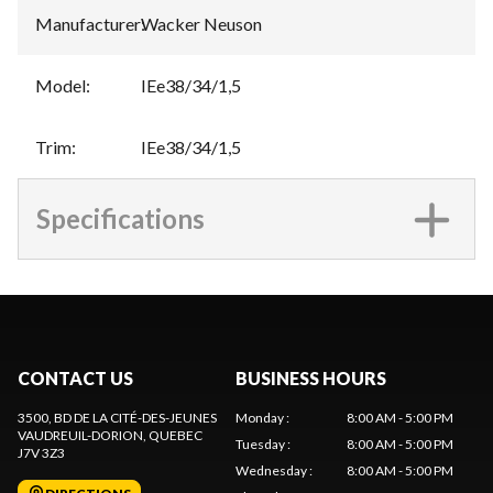
Manufacturer
:
Wacker Neuson
Model
:
IEe38/34/1,5
Trim
:
IEe38/34/1,5
Specifications
CONTACT US
BUSINESS HOURS
3500, BD DE LA CITÉ-DES-JEUNES
Monday
:
8:00 AM - 5:00 PM
VAUDREUIL-DORION
, QUEBEC
Tuesday
:
8:00 AM - 5:00 PM
J7V 3Z3
Wednesday
:
8:00 AM - 5:00 PM