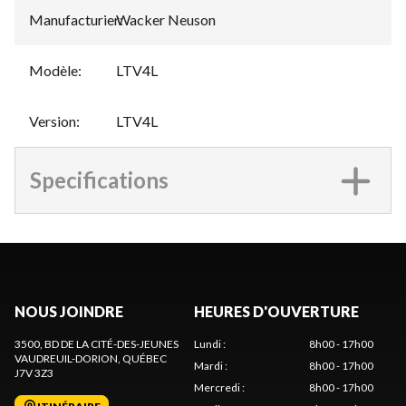
Manufacturier
Wacker Neuson
:
Modèle
:
LTV4L
Version
:
LTV4L
Specifications
NOUS JOINDRE
HEURES D'OUVERTURE
3500, BD DE LA CITÉ-DES-JEUNES
Lundi
:
8h00 - 17h00
VAUDREUIL-DORION
, QUÉBEC
Mardi
:
8h00 - 17h00
J7V 3Z3
Mercredi
:
8h00 - 17h00