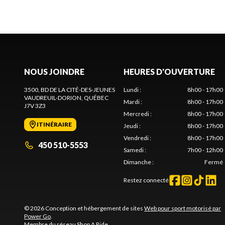
NOUS JOINDRE
HEURES D'OUVERTURE
3500, BD DE LA CITÉ-DES-JEUNES
Lundi
:
8h00 - 17h00
VAUDREUIL-DORION
, QUÉBEC
Mardi
:
8h00 - 17h00
J7V 3Z3
Mercredi
:
8h00 - 17h00
ITINÉRAIRE
Jeudi
:
8h00 - 17h00
Vendredi
:
8h00 - 17h00
450 510-5553
Samedi
:
7h00 - 12h00
Dimanche
:
Fermé
Restez connecté
© 2026 Conception et hébergement de sites
Web pour sport motorisé par
Power Go
.
Membre du réseau
Shop A Ride
.