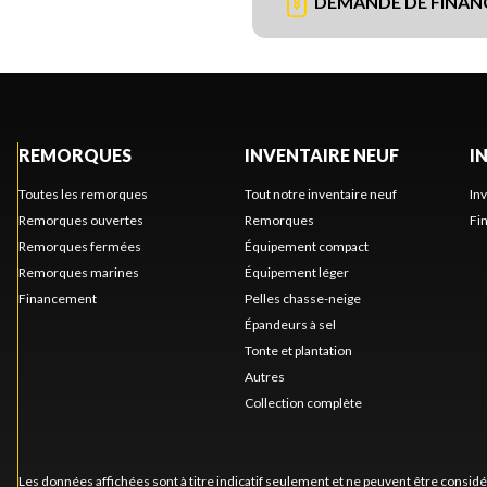
DEMANDE DE FINA
REMORQUES
INVENTAIRE NEUF
I
Toutes les remorques
Tout notre inventaire neuf
In
Remorques ouvertes
Remorques
Fi
Remorques fermées
Équipement compact
Remorques marines
Équipement léger
Financement
Pelles chasse-neige
Épandeurs à sel
Tonte et plantation
Autres
Collection complète
Les données affichées sont à titre indicatif seulement et ne peuvent être consid