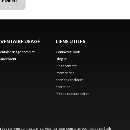
NCEMENT
NVENTAIRE USAGÉ
LIENS UTILES
ventaire usagé complet
Contactez-nous
nancement
Blogue
Financement
Promotions
Services et pièces
Entretien
Pièces et accessoires
érées comme contractuelles. Veuillez nous consulter pour plus de détails.