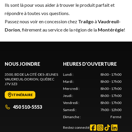
Ils sont là pour vous aider à trouver le produit parfait et
répondre à toutes vos questions.
Passez nous voir en concession chez
Trailgo
à
Vaudreuil-
Dorion
, fièrement au service de la région de la
Montérégie
!
NOUS JOINDRE
HEURES D'OUVERTURE
3500, BD DE LA CITÉ-DES-JEUNES
Lundi
:
8h00 - 17h00
VAUDREUIL-DORION
, QUÉBEC
Mardi
:
8h00 - 17h00
J7V 3Z3
Mercredi
:
8h00 - 17h00
ITINÉRAIRE
Jeudi
:
8h00 - 17h00
Vendredi
:
8h00 - 17h00
450 510-5553
Samedi
:
7h00 - 12h00
Dimanche
:
Fermé
Restez connecté