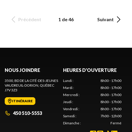
Précédent
1 de 46
Suivant
NOUS JOINDRE
HEURES D'OUVERTURE
3500, BD DE LA CITÉ-DES-JEUNES
Lundi
:
8h00 - 17h00
VAUDREUIL-DORION
, QUÉBEC
Mardi
:
8h00 - 17h00
J7V 3Z3
Mercredi
:
8h00 - 17h00
ITINÉRAIRE
Jeudi
:
8h00 - 17h00
Vendredi
:
8h00 - 17h00
450 510-5553
Samedi
:
7h00 - 12h00
Dimanche
:
Fermé