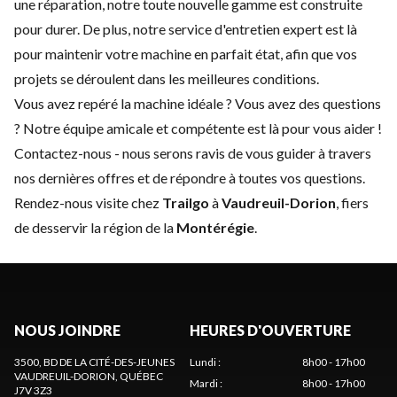
une réparation, notre toute nouvelle gamme est construite
pour durer. De plus, notre service d'
entretien expert
est là
pour maintenir votre machine en parfait état, afin que vos
projets se déroulent dans les meilleures conditions.
Vous avez repéré la machine idéale ? Vous avez des questions
? Notre équipe amicale et compétente est là pour vous aider !
Contactez-nous
- nous serons ravis de vous guider à travers
nos dernières offres et de répondre à toutes vos questions.
Rendez-nous visite chez
Trailgo
à
Vaudreuil-Dorion
, fiers
de desservir la région de la
Montérégie
.
NOUS JOINDRE
HEURES D'OUVERTURE
3500, BD DE LA CITÉ-DES-JEUNES
Lundi
:
8h00 - 17h00
VAUDREUIL-DORION
, QUÉBEC
Mardi
:
8h00 - 17h00
J7V 3Z3