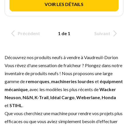
VOIR LES DÉTAILS
Précédent
1 de 1
Suivant
Découvrez nos produits neufs à vendre à Vaudreuil-Dorion
Vous rêvez d'une sensation de fraîcheur ? Plongez dans notre
inventaire de produits neufs ! Nous proposons une large
gamme de
remorques
,
machineries lourdes
et
équipment
mécanique
, avec les modèles les plus récents de
Wacker
Neuson
,
N&N
,
K-Trail
,
Idéal Cargo
,
Weberlane
,
Honda
et
STIHL
.
Que vous cherchiez une machine pour rendre vos projets plus
efficaces ou que vous aviez simplement besoin d'effectuer